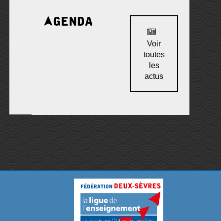
Agenda
Voir
toutes
les
actus